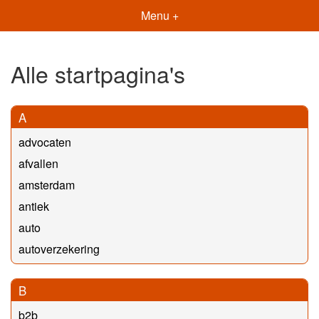
Menu +
Alle startpagina's
A
advocaten
afvallen
amsterdam
antiek
auto
autoverzekering
B
b2b