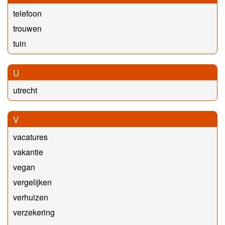
telefoon
trouwen
tuin
U
utrecht
V
vacatures
vakantie
vegan
vergelijken
verhuizen
verzekering