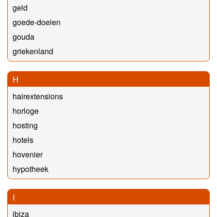
geld
goede-doelen
gouda
griekenland
H
hairextensions
horloge
hosting
hotels
hovenier
hypotheek
I
ibiza