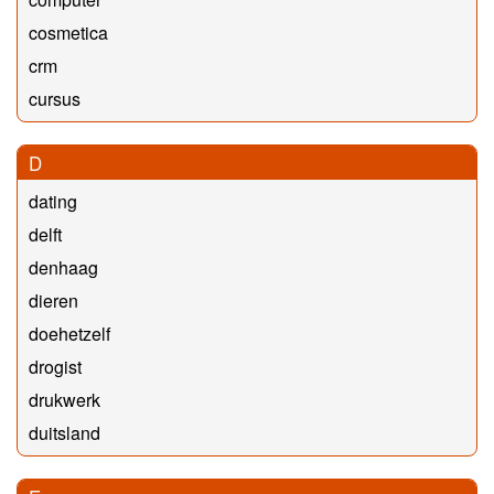
cosmetica
crm
cursus
D
dating
delft
denhaag
dieren
doehetzelf
drogist
drukwerk
duitsland