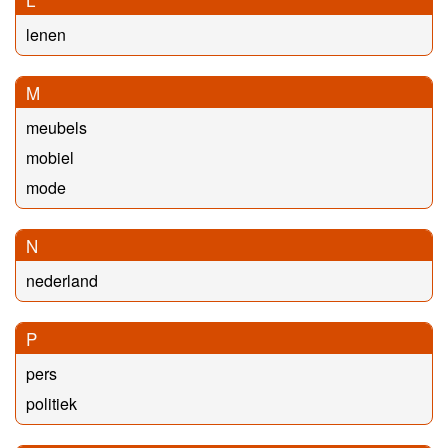
lenen
M
meubels
mobiel
mode
N
nederland
P
pers
politiek