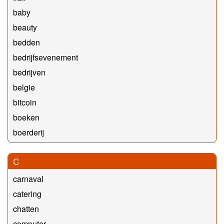
baby
beauty
bedden
bedrijfsevenement
bedrijven
belgie
bitcoin
boeken
boerderij
C
carnaval
catering
chatten
computer