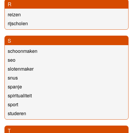
R
reizen
rijscholen
S
schoonmaken
seo
slotenmaker
snus
spanje
spiritualiteit
sport
studeren
T