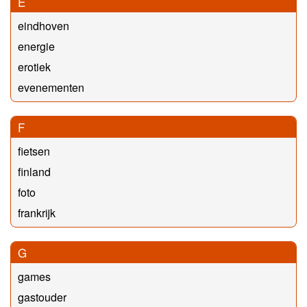
E
eindhoven
energie
erotiek
evenementen
F
fietsen
finland
foto
frankrijk
G
games
gastouder