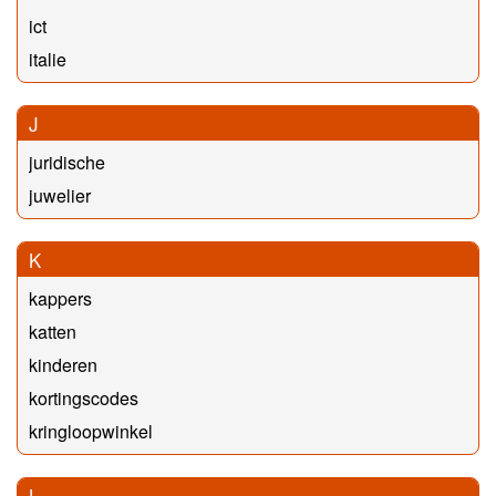
ict
italie
J
juridische
juwelier
K
kappers
katten
kinderen
kortingscodes
kringloopwinkel
L