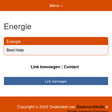
Menu +
Energie
Energie
Best Hats
Link toevoegen
Contact
Link toevoegen
Copyright © 2023 Onderdeel van
BaakmanMedia
&
Vrolijk Internet Services