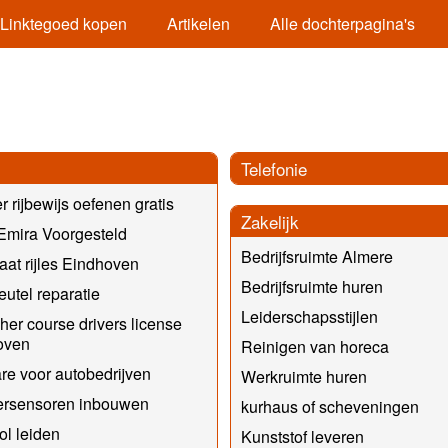
Linktegoed kopen
Artikelen
Alle dochterpagina's
Telefonie
r rijbewijs oefenen gratis
Zakelijk
Emira Voorgesteld
Bedrijfsruimte Almere
at rijles Eindhoven
Bedrijfsruimte huren
eutel reparatie
Leiderschapsstijlen
her course drivers license
oven
Reinigen van horeca
re voor autobedrijven
Werkruimte huren
ersensoren inbouwen
kurhaus of scheveningen
ol leiden
Kunststof leveren