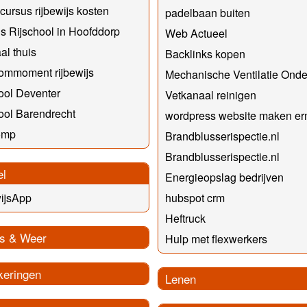
ursus rijbewijs kosten
padelbaan buiten
 Rijschool in Hoofddorp
Web Actueel
al thuis
Backlinks kopen
ommoment rijbewijs
Mechanische Ventilatie Ond
ool Deventer
Vetkanaal reinigen
ool Barendrecht
wordpress website maken er
omp
Brandblusserispectie.nl
Brandblusserispectie.nl
el
Energieopslag bedrijven
ijsApp
hubspot crm
Heftruck
s & Weer
Hulp met flexwerkers
keringen
Lenen