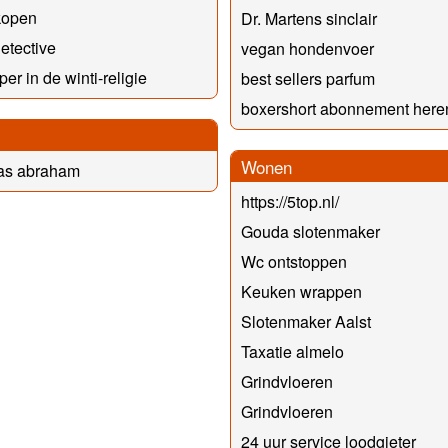
kopen
Dr. Martens sinclair
detective
vegan hondenvoer
er in de winti-religie
best sellers parfum
boxershort abonnement here
Wonen
as abraham
https://5top.nl/
Gouda slotenmaker
Wc ontstoppen
Keuken wrappen
Slotenmaker Aalst
Taxatie almelo
Grindvloeren
Grindvloeren
24 uur service loodgieter