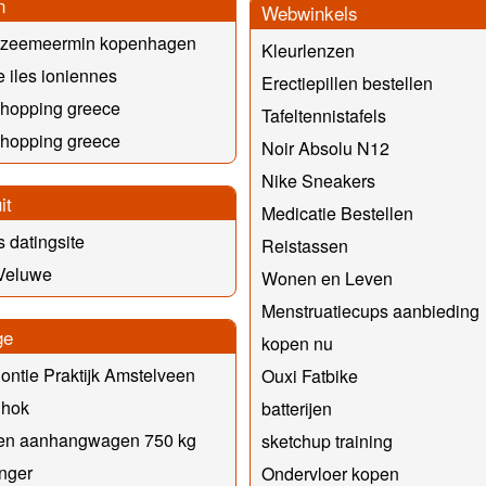
n
Webwinkels
e zeemeermin kopenhagen
Kleurlenzen
 iles ioniennes
Erectiepillen bestellen
 hopping greece
Tafeltennistafels
 hopping greece
Noir Absolu N12
Nike Sneakers
it
Medicatie Bestellen
s datingsite
Reistassen
 Veluwe
Wonen en Leven
Menstruatiecups aanbieding
ge
kopen nu
ontie Praktijk Amstelveen
Ouxi Fatbike
nhok
batterijen
ten aanhangwagen 750 kg
sketchup training
nger
Ondervloer kopen