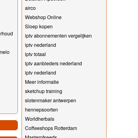
airco
Webshop Online
Sloep kopen
erhoud
iptv abonnementen vergelijken
iptv nederland
melo
iptv totaal
iptv aanbieders nederland
iptv nederland
Meer informatie
sketchup training
slotenmaker antwerpen
hennepsoorten
Worldherbals
Coffeeshops Rotterdam
Masterofseeds