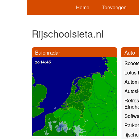
Home
Toevoegen
Rijschoolsieta.nl
Buienradar
Auto
Scoote
Lotus 
Automa
Autosl
Refres
Eindh
Softwa
Parke
rijscho