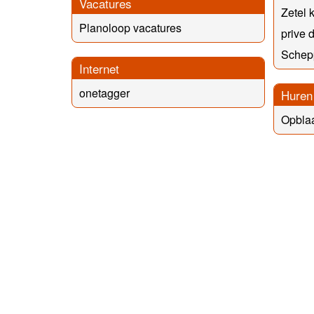
Vacatures
Zetel 
Planoloop vacatures
prive 
Schepp
Internet
onetagger
Huren
Opbla