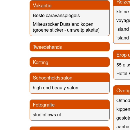
Reize
Vakantie
klein
Beste caravanspiegels
voyage
Milieusticker Duitsland kopen
island
(groene sticker - umweltplakette)
island
Tweedehands
Erop u
Korting
55 plu
Hotel
Schoonheidssalon
high end beauty salon
Overi
Orthod
Fotografie
kippe
studioflows.nl
geslo
aanha