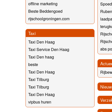
offline marketing
Spoedc
Beste Beddengoed
Rubens
rijschoolgroningen.com
laadpa
terugk
Taxi
Rijsch
Rijsch
Taxi Den Haag
abs p
Taxi Service Den Haag
Taxi Den haag
Actue
beste
Taxi Den Haag
Rijbew
Taxi Tilburg
Nieuw
Taxi Tilburg
Taxi Den Haag
Verze
vipbus huren