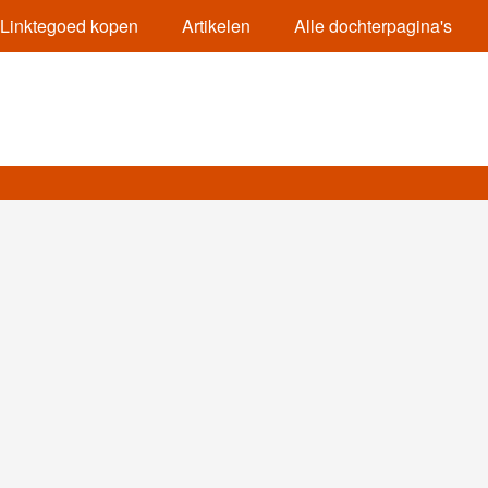
Linktegoed kopen
Artikelen
Alle dochterpagina's